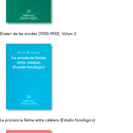
Dietari de les eixides (1900-1902). Volum 2
La pronúncia llatina entre catalans (Estudis fonològics)