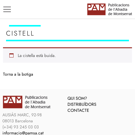
CISTELL
La cistella està buida.
TÍTOLS
AUTORS
Torna a la botiga
ENSENYAMENT CATALÀ
QUI SOM?
DISTRIBUÏDORS
CONTACTE
AUSIÀS MARC, 92-98
08013 Barcelona
(+34) 93 245 03 03
informacio@pamsa.cat