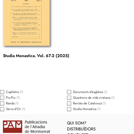
Studia Monastica. Vol. 67-2 (2025)
Caplletra
(1)
Documents d'església
(1)
Piu-Piu
(1)
Questions de vida cristiana
(1)
Randa
(1)
Revista de Catalunya
(1)
Serra d'Or
(1)
Studia Monastica
(1)
QUI SOM?
DISTRIBUÏDORS