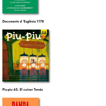
Documents d ‘Església 1178
Piu-piu 65. El cuiner Tomàs