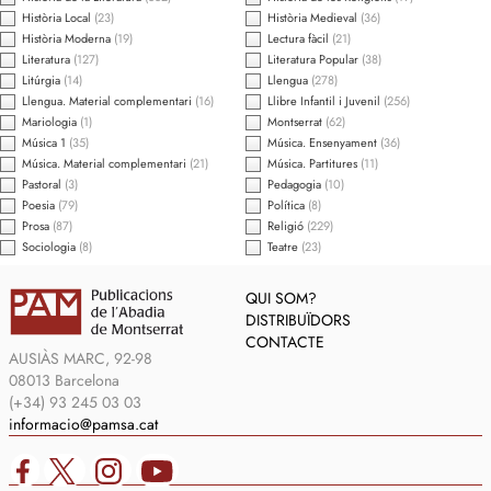
Història Local
(23)
Història Medieval
(36)
Història Moderna
(19)
Lectura fàcil
(21)
Literatura
(127)
Literatura Popular
(38)
Litúrgia
(14)
Llengua
(278)
Llengua. Material complementari
(16)
Llibre Infantil i Juvenil
(256)
Mariologia
(1)
Montserrat
(62)
Música 1
(35)
Música. Ensenyament
(36)
Música. Material complementari
(21)
Música. Partitures
(11)
Pastoral
(3)
Pedagogia
(10)
Poesia
(79)
Política
(8)
Prosa
(87)
Religió
(229)
Sociologia
(8)
Teatre
(23)
QUI SOM?
DISTRIBUÏDORS
CONTACTE
AUSIÀS MARC, 92-98
08013 Barcelona
(+34) 93 245 03 03
informacio@pamsa.cat