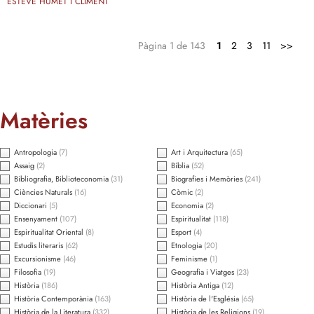
ESTEVE HUMET I CLIMENT
Pàgina 1 de 143
1
2
3
11
>>
Matèries
Antropologia
(7)
Art i Arquitectura
(65)
Assaig
(2)
Bíblia
(52)
Bibliografia, Biblioteconomia
(31)
Biografies i Memòries
(241)
Ciències Naturals
(16)
Còmic
(2)
Diccionari
(5)
Economia
(2)
Ensenyament
(107)
Espiritualitat
(118)
Espiritualitat Oriental
(8)
Esport
(4)
Estudis literaris
(62)
Etnologia
(20)
Excursionisme
(46)
Feminisme
(1)
Filosofia
(19)
Geografia i Viatges
(23)
Història
(186)
Història Antiga
(12)
Història Contemporània
(163)
Història de l'Església
(65)
Història de la Literatura
(332)
Història de les Religions
(19)