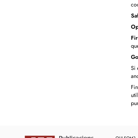
co
Sa
Op
Fi
que
Go
Si
an
Fi
ut
pun