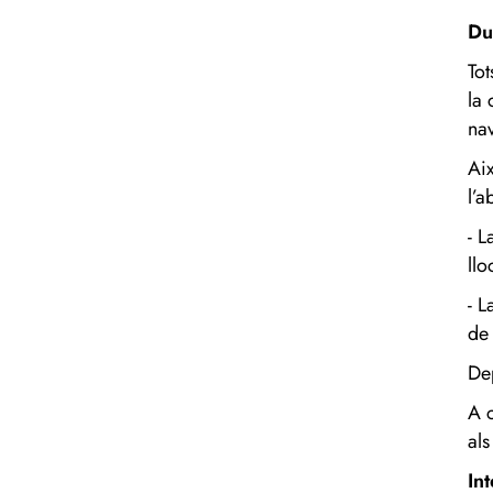
Du
To
la
na
Aix
l’a
- 
llo
- L
de 
De
A 
al
In