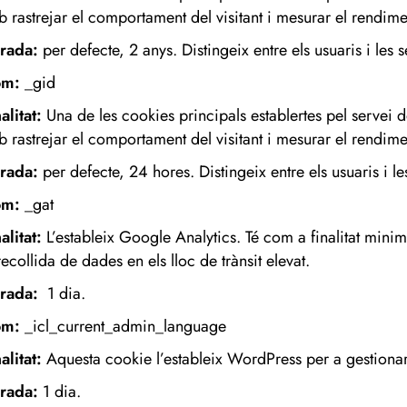
 rastrejar el comportament del visitant i mesurar el rendime
rada:
per defecte, 2 anys. Distingeix entre els usuaris i les 
om:
_gid
alitat:
Una de les cookies principals establertes pel servei 
 rastrejar el comportament del visitant i mesurar el rendime
rada:
per defecte, 24 hores. Distingeix entre els usuaris i le
om:
_gat
alitat:
L’estableix Google Analytics. Té com a finalitat minimit
recollida de dades en els lloc de trànsit elevat.
rada:
1 dia.
m:
_icl_current_admin_language
alitat:
Aquesta cookie l’estableix WordPress per a gestionar
rada:
1 dia.