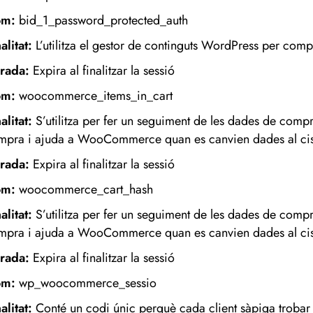
om:
bid_1_password_protected_auth
alitat:
L’utilitza el gestor de continguts WordPress per com
rada:
Expira al finalitzar la sessió
om:
woocommerce_items_in_cart
alitat:
S’utilitza per fer un seguiment de les dades de comp
mpra i ajuda a WooCommerce quan es canvien dades al cist
rada:
Expira al finalitzar la sessió
om:
woocommerce_cart_hash
alitat:
S’utilitza per fer un seguiment de les dades de comp
mpra i ajuda a WooCommerce quan es canvien dades al cist
rada:
Expira al finalitzar la sessió
m:
wp_woocommerce_sessio
alitat:
Conté un codi únic perquè cada client sàpiga troba