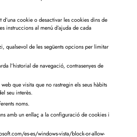
t d’una cookie o desactivar les cookies dins de
les instruccions al menú d’ajuda de cada
tzi, qualsevol de les següents opcions per limitar
rda l’historial de navegació, contrasenyes de
s web que visita que no rastregin els seus hàbits
el seu interès.
ferents noms.
s amb un enllaç a la configuració de cookies i
osoft.com/es-es/windows-vista/block-or-allow-