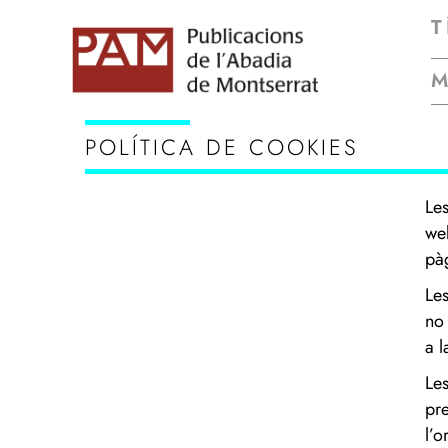
T
POLÍTICA DE COOKIES
Le
we
pàg
Le
no 
a l
Le
pre
l’o