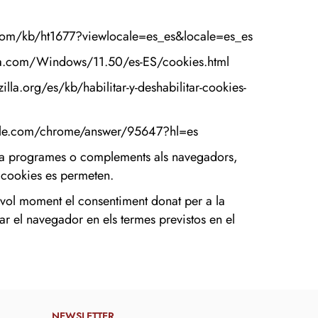
.com/kb/ht1677?viewlocale=es_es&locale=es_es
ra.com/Windows/11.50/es-ES/cookies.html
illa.org/es/kb/habilitar-y-deshabilitar-cookies-
ogle.com/chrome/answer/95647?hl=es
hi ha programes o complements als navegadors,
 cookies es permeten.
evol moment el consentiment donat per a la
r el navegador en els termes previstos en el
NEWSLETTER