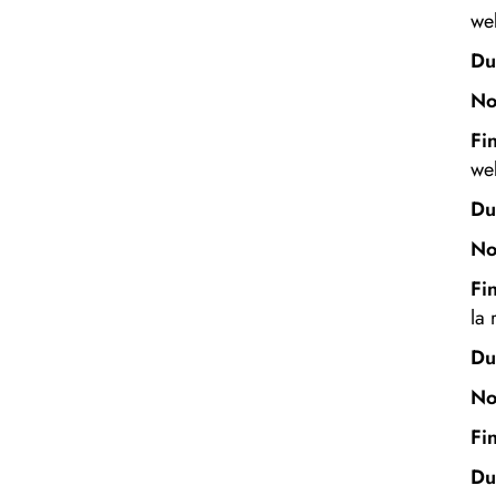
web
Du
N
Fin
web
Du
N
Fin
la 
Du
No
Fin
Du