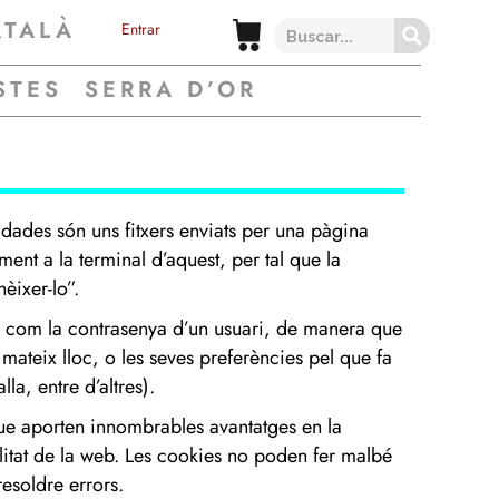
ATALÀ
Entrar
STES
SERRA D’OR
ades són uns fitxers enviats per una pàgina
t a la terminal d’aquest, per tal que la
nèixer-lo”.
, com la contrasenya d’un usuari, de manera que
 mateix lloc, o les seves preferències pel que fa
a, entre d’altres).
que aporten innombrables avantatges en la
bilitat de la web. Les cookies no poden fer malbé
resoldre errors.