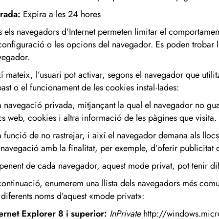
rada:
Expira a les 24 hores
ts els navegadors d’Internet permeten limitar el comportamen
 configuració o les opcions del navegador. Es poden trobar 
vegador.
í mateix, l’usuari pot activar, segons el navegador que utili
bast o el funcionament de les cookies instal·lades:
La navegació privada, mitjançant la qual el navegador no gua
cs web, cookies i altra informació de les pàgines que visita.
a funció de no rastrejar, i així el navegador demana als lloc
navegació amb la finalitat, per exemple, d’oferir publicitat d
penent de cada navegador, aquest mode privat, pot tenir di
continuació, enumerem una llista dels navegadors més comun
s diferents noms d’aquest «mode privat»:
ternet Explorer 8 i superior:
InPrivate
http://windows.micr