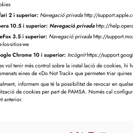
okies
fari 2 i superior:
Navegació privada
http://support.apple
era 10.5 i superior:
Navegació
privada
http://help.ope
reFox 3.5 i superior:
Navegació privada
http://support.moz
-los-sitios-we
ogle Chrome 10 i superior:
Incògnit
https://support.go
 es vol tenir més control sobre la instal·lació de cookies, 
omenats eines de «Do Not Track» que permeten triar quines
nalment, informem que té la possibilitat de revocar en quals
ilització de cookies per part de PAMSA. Només cal configura
t anterior.