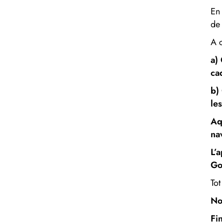
En
de
A 
a)
ca
b)
le
Aq
na
L’
Go
Tot
N
Fin