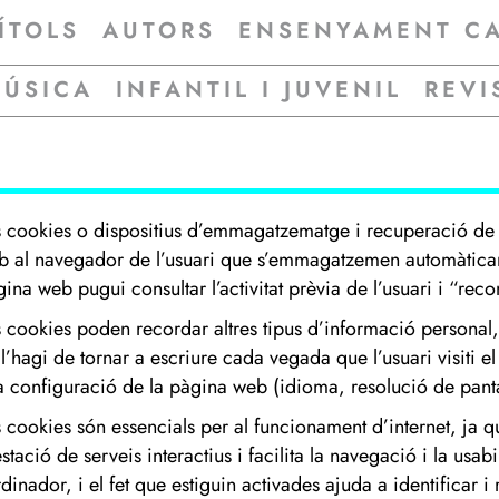
ÍTOLS
AUTORS
ENSENYAMENT C
MÚSICA
INFANTIL I JUVENIL
REVI
s cookies o dispositius d’emmagatzematge i recuperació de d
b al navegador de l’usuari que s’emmagatzemen automàticamen
ina web pugui consultar l’activitat prèvia de l’usuari i “reco
s cookies poden recordar altres tipus d’informació personal
l’hagi de tornar a escriure cada vegada que l’usuari visiti el
a configuració de la pàgina web (idioma, resolució de pantall
s cookies són essencials per al funcionament d’internet, ja 
stació de serveis interactius i facilita la navegació i la usa
rdinador, i el fet que estiguin activades ajuda a identificar i 