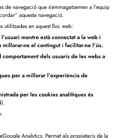
des de navegació que s’emmagatzemen a l’equip
recordar” aquesta navegació.
utilitzades en aquest lloc web:
’usuari mentre està connectat a la web i
illorar-ne el contingut i facilitar-ne l’ús.
el comportament dels usuaris de les webs a
iques per a millorar l’experiència de
nistrada per les cookies analítiques és
í
).
b:
deGoogle Analytics. Permet als propietaris de la