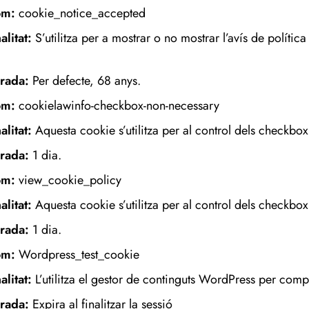
om:
cookie_notice_accepted
alitat:
S’utilitza per a mostrar o no mostrar l’avís de polític
.
rada:
Per defecte, 68 anys.
om:
cookielawinfo-checkbox-non-necessary
alitat:
Aquesta cookie s’utilitza per al control dels checkbox
rada:
1 dia.
om:
view_cookie_policy
alitat:
Aquesta cookie s’utilitza per al control dels checkbox
rada:
1 dia.
m:
Wordpress_test_cookie
alitat:
L’utilitza el gestor de continguts WordPress per com
rada:
Expira al finalitzar la sessió