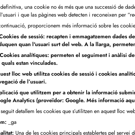
 definitiva, una cookie no és més que una successió de da
 l’usuari i que las pàgines web detecten i reconeixen per “
continuació, proporcionem més informació sobre les cookies 
 Cookies de sessió:
recapten i emmagatzemen dades de l
duquen quan l'usuari surt del web. A la llarga, permeten m
 Cookies analítiques:
permeten el seguiment i anàlisi d
s quals estan vinculades.
uest lloc web utilitza cookies de sessió i cookies analít
vegació de l’usuari.
aplicació que utilitzem per a obtenir la informació submi
ogle Analytics (proveïdor: Google. Més informació
aqu
 seguit detallem les cookies que s’utilitzen en aquest lloc we
om:
_ga
alitat:
Una de les cookies principals establertes pel servei 