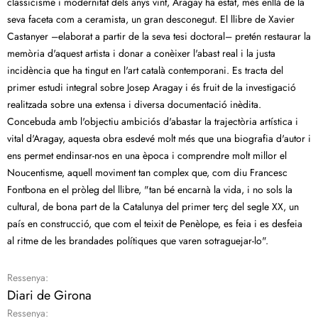
classicisme i modernitat dels anys vint, Aragay ha estat, més enllà de la
seva faceta com a ceramista, un gran desconegut. El llibre de Xavier
Castanyer –elaborat a partir de la seva tesi doctoral– pretén restaurar la
memòria d'aquest artista i donar a conèixer l'abast real i la justa
incidència que ha tingut en l'art català contemporani. Es tracta del
primer estudi integral sobre Josep Aragay i és fruit de la investigació
realitzada sobre una extensa i diversa documentació inèdita.
Concebuda amb l'objectiu ambiciós d'abastar la trajectòria artística i
vital d'Aragay, aquesta obra esdevé molt més que una biografia d'autor i
ens permet endinsar-nos en una època i comprendre molt millor el
Noucentisme, aquell moviment tan complex que, com diu Francesc
Fontbona en el pròleg del llibre, "tan bé encarnà la vida, i no sols la
cultural, de bona part de la Catalunya del primer terç del segle XX, un
país en construcció, que com el teixit de Penèlope, es feia i es desfeia
al ritme de les brandades polítiques que varen sotraguejar-lo".
Ressenya:
Diari de Girona
Ressenya: