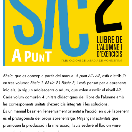
Bàsic
, que es concep a partir del manual
A punt A1+A2
, està distribuït
en tres volums:
Bàsic 1
,
Bàsic 2
i
Bàsic 3
, i està pensat per a aprenents
inicials, ja siguin adolescents o adults, que volen assolir el nivell A2.
Cada volum comprèn 4 unitats didàctiques del llibre de l’alumne amb
les corresponents unitats d’exercicis integrats i les solucions.
És un manual basat en l’ensenyament orientat a l’acció, en què l’aprenent
és el protagonista del propi aprenentatge. Mitjançant activitats que
promouen la producció i la interacció, l’aula esdevé el lloc on viure