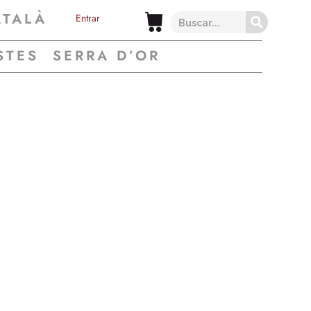
ATALÀ
Entrar
STES
SERRA D’OR