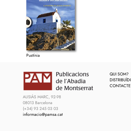
Pustínia
QUI SOM?
DISTRIBUÏ
CONTACTE
AUSIÀS MARC, 92-98
08013 Barcelona
(+34) 93 245 03 03
informacio@pamsa.cat