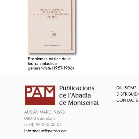
Problemes bàsics de la
teoria sintàctica
generativista (1957-1986)
QUI SOM?
DISTRIBUÏ
CONTACTE
AUSIÀS MARC, 92-98
08013 Barcelona
(+34) 93 245 03 03
informacio@pamsa.cat