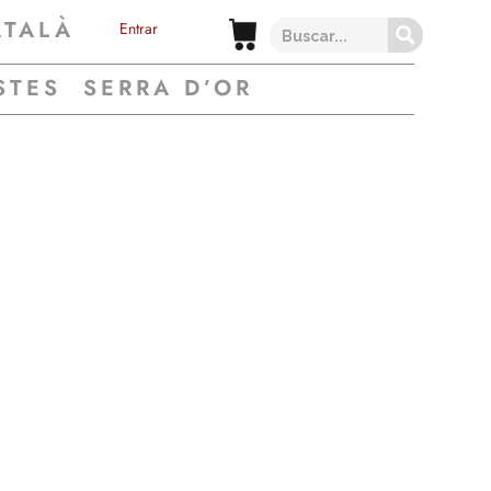
ATALÀ
Entrar
STES
SERRA D’OR