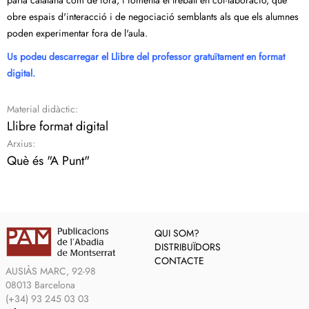
parla catalana com de fora, i fomenta el treball en col·laboració, que
obre espais d'interacció i de negociació semblants als que els alumnes
poden experimentar fora de l'aula.
Us podeu descarregar el Llibre del professor gratuïtament en format
digital.
Material didàctic:
Llibre format digital
Arxius:
Què és "A Punt"
QUI SOM?
DISTRIBUÏDORS
CONTACTE
AUSIÀS MARC, 92-98
08013 Barcelona
(+34) 93 245 03 03