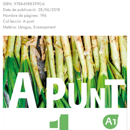
ISBN: 978849883990-6
Data de publicació: 28/06/2018
Nombre de pàgines: 196
Col·lecció: A punt
Matèria: Llengua, Ensenyament