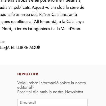
s materials trobats eren posteriorment destriats,
tudiats i publicats. Aquest volum clou la sèrie de
ssions fetes arreu dels Països Catalans, amb
nçons recollides a l'Alt Empordà, a la Catalunya
l Nord, a terres tarragonines i a la Vall d'Aran.
ius:
LLEJA EL LLIBRE AQUÍ!
NEWSLETTER
Voleu rebre informació sobre la nostra
editorial?
Posa’t al dia amb la nostra Newsletter