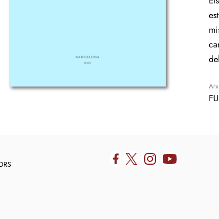
El
es
mi
ca
de
Arx
FU
DORS