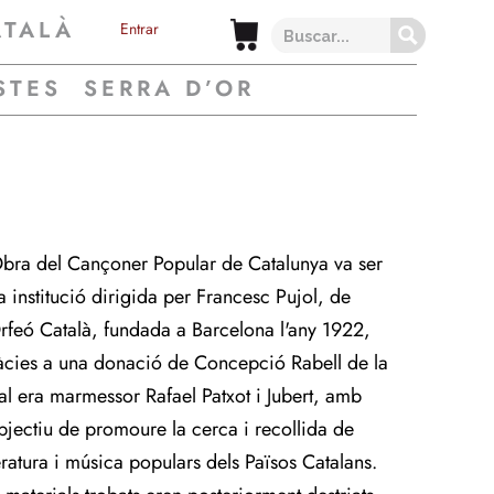
ATALÀ
Entrar
STES
SERRA D’OR
Obra del Cançoner Popular de Catalunya va ser
a institució dirigida per Francesc Pujol, de
Orfeó Català, fundada a Barcelona l'any 1922,
àcies a una donació de Concepció Rabell de la
al era marmessor Rafael Patxot i Jubert, amb
objectiu de promoure la cerca i recollida de
teratura i música populars dels Països Catalans.