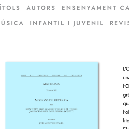
ÍTOLS
AUTORS
ENSENYAMENT C
MÚSICA
INFANTIL I JUVENIL
REVI
L'
un
l'
gr
qu
l'
li