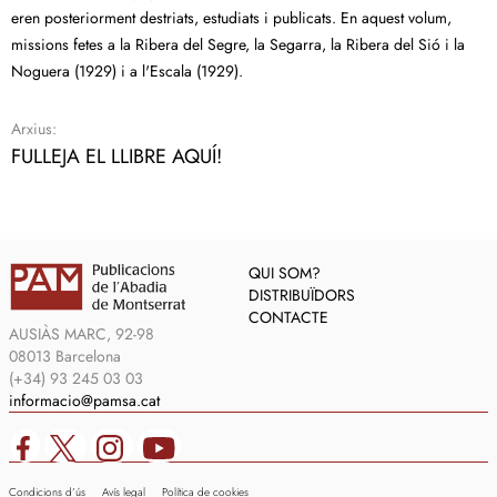
eren posteriorment destriats, estudiats i publicats. En aquest volum,
missions fetes a la Ribera del Segre, la Segarra, la Ribera del Sió i la
Noguera (1929) i a l'Escala (1929).
Arxius:
FULLEJA EL LLIBRE AQUÍ!
QUI SOM?
DISTRIBUÏDORS
CONTACTE
AUSIÀS MARC, 92-98
08013 Barcelona
(+34) 93 245 03 03
informacio@pamsa.cat
Condicions d’ús
Avís legal
Política de cookies