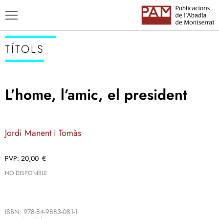
TÍTOLS
L’home, l’amic, el president
TÍTOLS
AUTORS
Jordi Manent i Tomàs
ENSENYAMENT CATALÀ
20,00
€
NO DISPONIBLE
ISBN: 978-84-9883-081-1