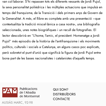
van col·laborar. S'hi repassen tots els diferents vessants de Jordi Pujol,
la seva personalitat polièdrica i les múltiples actuacions que impulsà en
temps del franquisme, de la Transició i dels primers anys de Govern de
la Generalitat. A més, el llibre es completa amb una presentació –que
contextualitza la tradició miscel·lànica a casa nostra-, una bibliografia
seleccionada, unes notes biogràfiques i un recull de fotografies. El
lector descobrirà en “L'home, l'amic, el president. Homenatge a Jordi
Pujol” més episodis de la història de l'antifranquisme i els moviments
polítics, culturals i socials a Catalunya, en alguns casos poc explicats,
però sobretot el punt d'unió que significà la figura de Jordi Pujol entre
bona part de les bases nacionalistes i catalanistes d'aquells temps.
QUI SOM?
DISTRIBUÏDORS
CONTACTE
AUSIÀS MARC, 92-98