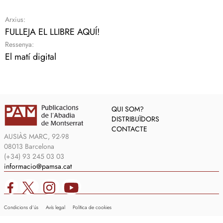
Arxius:
FULLEJA EL LLIBRE AQUÍ!
Ressenya:
El matí digital
QUI SOM?
DISTRIBUÏDORS
CONTACTE
AUSIÀS MARC, 92-98
08013 Barcelona
(+34) 93 245 03 03
informacio@pamsa.cat
Condicions d’ús
Avís legal
Política de cookies