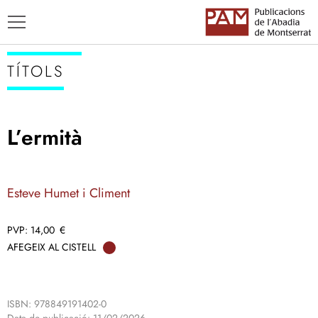
TÍTOLS
L’ermità
TÍTOLS
AUTORS
Esteve Humet i Climent
ENSENYAMENT CATALÀ
14,00
€
AFEGEIX AL CISTELL
ISBN: 978849191402-0