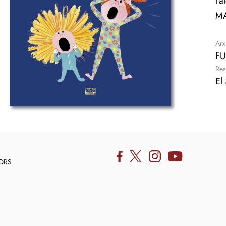
l'
MA
Arx
FU
Res
El 
DORS