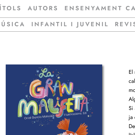
ÍTOLS
AUTORS
ENSENYAMENT C
MÚSICA
INFANTIL I JUVENIL
REVI
El 
cal
mot
Alg
Si
ja
De