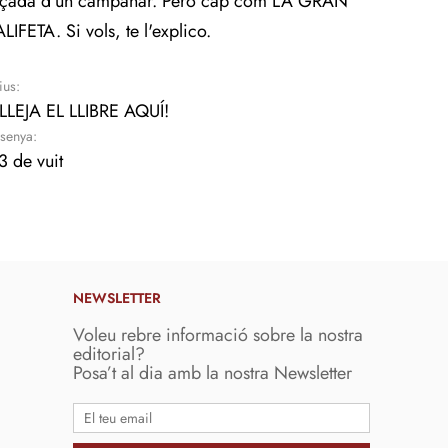
alçada d'un campanar. Però cap com LA GRAN
LIFETA. Si vols, te l'explico.
ius:
LLEJA EL LLIBRE AQUÍ!
senya:
3 de vuit
NEWSLETTER
Voleu rebre informació sobre la nostra
editorial?
Posa’t al dia amb la nostra Newsletter