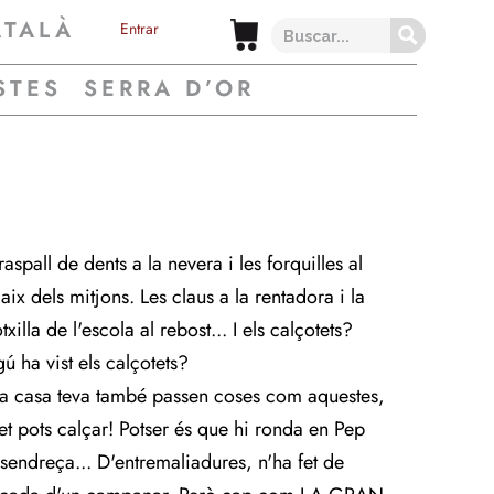
ATALÀ
Entrar
STES
SERRA D’OR
raspall de dents a la nevera i les forquilles al
aix dels mitjons. Les claus a la rentadora i la
xilla de l'escola al rebost... I els calçotets?
ú ha vist els calçotets?
 a casa teva també passen coses com aquestes,
 et pots calçar! Potser és que hi ronda en Pep
sendreça... D'entremaliadures, n'ha fet de