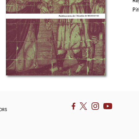
Rep
Pit
DORS