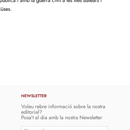
ública i amb la guerra civil a les Illes Balears i
iüses.
NEWSLETTER
Voleu rebre informació sobre la nostra
editorial?
Posa’t al dia amb la nostra Newsletter