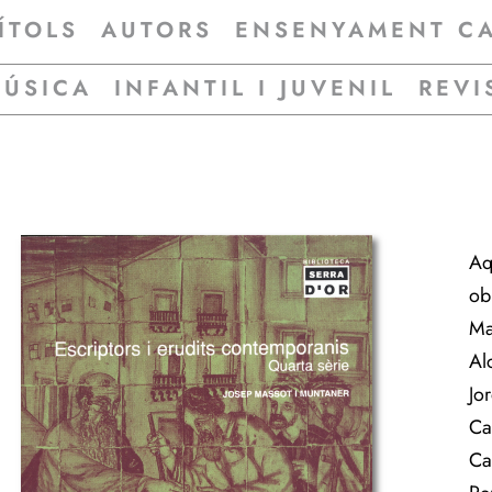
ÍTOLS
AUTORS
ENSENYAMENT C
MÚSICA
INFANTIL I JUVENIL
REVI
Aq
ob
Ma
Al
Jo
Ca
Ca