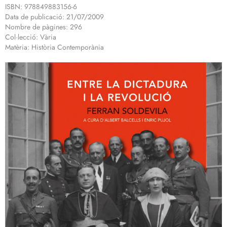
ISBN: 978849883156-6
Data de publicació: 21/07/2009
Nombre de pàgines: 296
Col·lecció: Vària
Matèria: Història Contemporània