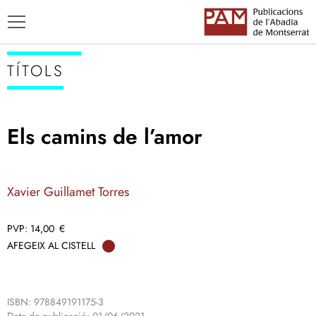
TÍTOLS
Els camins de l’amor
TÍTOLS
AUTORS
Xavier Guillamet Torres
ENSENYAMENT CATALÀ
14,00
€
AFEGEIX AL CISTELL
ISBN: 978849191175-3