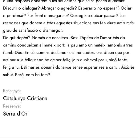
quina resposta donarem a les situacions que se’ns posen al davant:
Discutir o dialogar? Abraçar o agredir? Esperar o no esperar? Odiar
o perdonar? Fer front o amagar-se? Corregir o deixar passar? Les
respostes que donem a totes aquestes situacions ens fan viure amb més
grau de satisfacció o d’amargor.
De qui depèn? Només de nosaltres. Sota l’òptica de l’amor tots els
camins condueixen al mateix port: la pau amb un mateix, amb els altres
i amb Déu. En els camins de l’amor els indicadors ens diuen que per
arribar a la felicitat no he de ser feliç jo a qualsevol preu, sinó fer-te
feliç a tu. Estimar és donar i donar-se sense esperar res a canvi. Això és
sabut. Però, com ho fem?
Ressenya:
Catalunya Cristiana
Ressenya:
Serra d'Or