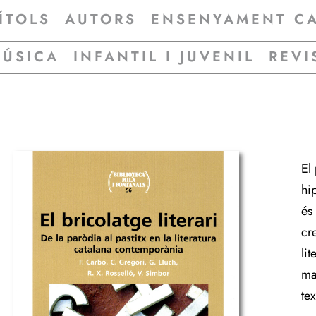
ÍTOLS
AUTORS
ENSENYAMENT C
MÚSICA
INFANTIL I JUVENIL
REVI
El 
hi
és 
cre
lit
ma
tex