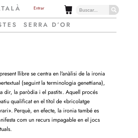
ATALÀ
Entrar
STES
SERRA D’OR
present llibre se centra en l'anàlisi de la ironia
pertextual (seguint la terminologia genettiana),
a dir, la paròdia i el pastitx. Aquell procés
atiu qualificat en el títol de «bricolatge
erari». Perquè, en efecte, la ironia també es
nifesta com un recurs impagable en el jocs
tuals.