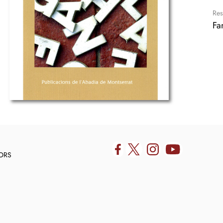
Res
Far
DORS