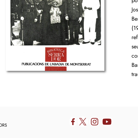
po
Jo
Be
(1
re
seu
co
Ba
tr
DORS