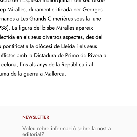
sició de l’Església mallorquina i del seu bisbe
sep Miralles, durament criticada per Georges
rnanos a Les Grands Cimerières sous la lune
938). La figura del bisbe Miralles apareix
flectida en els seus diversos aspectes, des del
 pontificat a la diòcesi de Lleida i els seus
nflictes amb la Dictadura de Primo de Rivera a
rcelona, fins als anys de la República i al
auma de la guerra a Mallorca.
NEWSLETTER
Voleu rebre informació sobre la nostra
editorial?