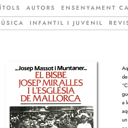
ÍTOLS
AUTORS
ENSENYAMENT C
MÚSICA
INFANTIL I JUVENIL
REVI
Aq
de
“C
gue
a l
aq
un