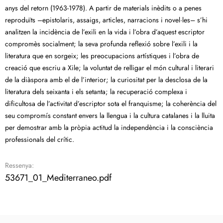
anys del retorn (1963-1978). A partir de materials inèdits o a penes
reproduïts –epistolaris, assaigs, articles, narracions i novel·les– s’hi
analitzen la incidència de l’exili en la vida i l’obra d’aquest escriptor
compromès socialment; la seva profunda reflexió sobre l’exili i la
literatura que en sorgeix; les preocupacions artístiques i l’obra de
creació que escriu a Xile; la voluntat de relligar el món cultural i literari
de la diàspora amb el de l’interior; la curiositat per la desclosa de la
literatura dels seixanta i els setanta; la recuperació complexa i
dificultosa de l’activitat d’escriptor sota el franquisme; la coherència del
seu compromís constant envers la llengua i la cultura catalanes i la lluita
per demostrar amb la pròpia actitud la independència i la consciència
professionals del crític.
Ressenya:
53671_01_Mediterraneo.pdf