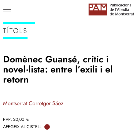
TÍTOLS
Domènec Guansé, crític i
TÍTOLS
novel·lista: entre l’exili i el
AUTORS
retorn
ENSENYAMENT CATALÀ
Montserrat Corretger Sáez
20,00
€
AFEGEIX AL CISTELL