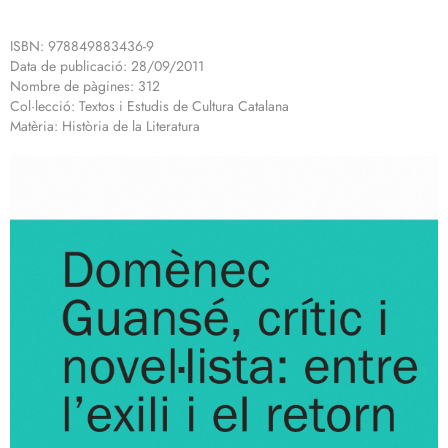
ISBN: 978849883436-9
Data de publicació: 28/09/2011
Nombre de pàgines: 312
Col·lecció: Textos i Estudis de Cultura Catalana
Matèria: Història de la Literatura