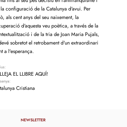
nta fins al seu pes decisiu en l'antifranquisme i
 la configuració de la Catalunya d'avui. Per
xò, als cent anys del seu naixement, la
cuperació d'aquesta veu poètica, a través de la
ntextualització i de la tria de Joan Maria Pujals,
devé sobretot el retrobament d'un extraordinari
nt a l'esperança.
ius:
LLEJA EL LLIBRE AQUÍ!
senya:
talunya Cristiana
NEWSLETTER