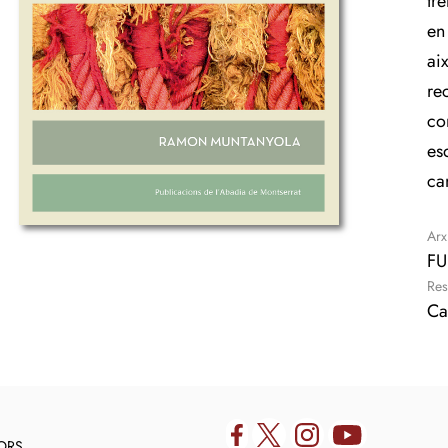
tre
en
ai
re
co
es
ca
Arx
FU
Res
Ca
DORS