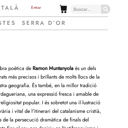
ATALÀ
Entrar
STES
SERRA D’OR
obra poètica de
Ramon Muntanyola
és un dels
rats més precisos i brillants de molts llocs de la
stra geografia. És també, en la millor tradició
rdagueriana, una expressió fresca i amable de
religiositat popular. I és sobretot una il·lustració
erària i vital de l'itinerari del catalanisme cristià,
s de la persecució dramàtica de finals del