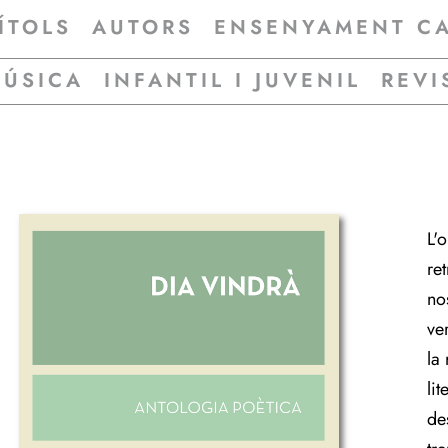
ÍTOLS
AUTORS
ENSENYAMENT C
MÚSICA
INFANTIL I JUVENIL
REVI
L'
ret
no
ve
la 
lit
de