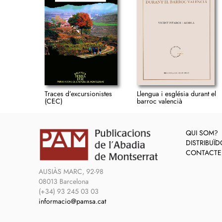
Traces d’excursionistes
Llengua i església durant el
(CEC)
barroc valencià
QUI SOM?
DISTRIBUÏ
CONTACTE
AUSIÀS MARC, 92-98
08013 Barcelona
(+34) 93 245 03 03
informacio@pamsa.cat