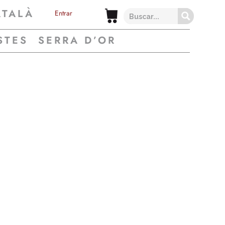
ATALÀ
Entrar
STES
SERRA D’OR