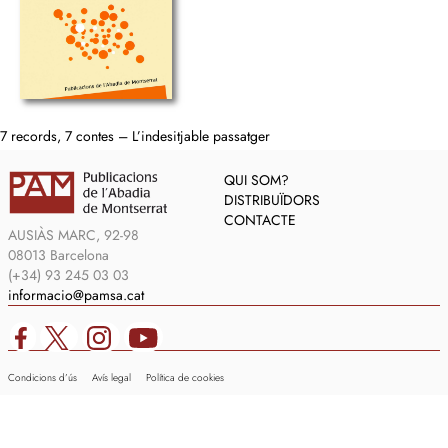
7 records, 7 contes – L’indesitjable passatger
QUI SOM?
DISTRIBUÏDORS
CONTACTE
AUSIÀS MARC, 92-98
08013 Barcelona
(+34) 93 245 03 03
informacio@pamsa.cat
Condicions d’ús
Avís legal
Política de cookies