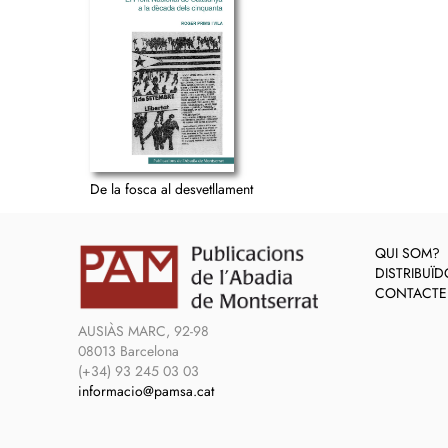
De la fosca al desvetllament
QUI SOM?
DISTRIBUÏ
CONTACTE
AUSIÀS MARC, 92-98
08013 Barcelona
(+34) 93 245 03 03
informacio@pamsa.cat