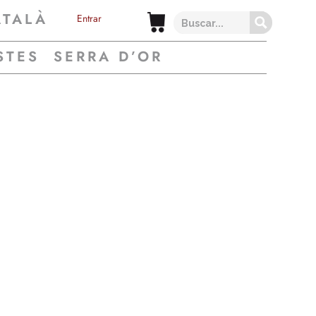
ATALÀ
Entrar
STES
SERRA D’OR