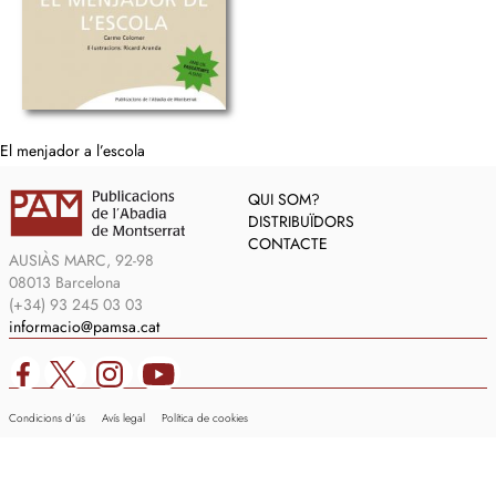
El menjador a l’escola
QUI SOM?
DISTRIBUÏDORS
CONTACTE
AUSIÀS MARC, 92-98
08013 Barcelona
(+34) 93 245 03 03
informacio@pamsa.cat
Condicions d’ús
Avís legal
Política de cookies