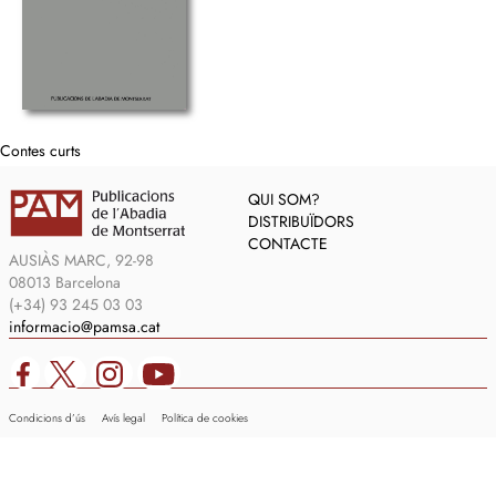
Contes curts
QUI SOM?
DISTRIBUÏDORS
CONTACTE
AUSIÀS MARC, 92-98
08013 Barcelona
(+34) 93 245 03 03
informacio@pamsa.cat
Condicions d’ús
Avís legal
Política de cookies