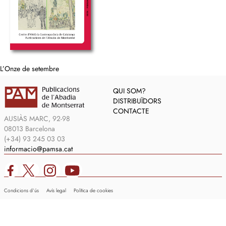
L’Onze de setembre
QUI SOM?
DISTRIBUÏDORS
CONTACTE
AUSIÀS MARC, 92-98
08013 Barcelona
(+34) 93 245 03 03
informacio@pamsa.cat
Condicions d’ús
Avís legal
Política de cookies