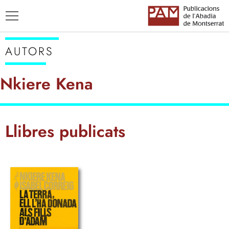
AUTORS
Nkiere Kena
TÍTOLS
Llibres publicats
AUTORS
ENSENYAMENT CATALÀ