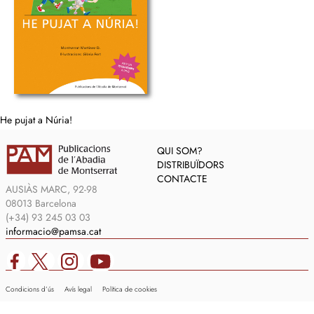
He pujat a Núria!
QUI SOM?
DISTRIBUÏDORS
CONTACTE
AUSIÀS MARC, 92-98
08013 Barcelona
(+34) 93 245 03 03
informacio@pamsa.cat
Condicions d’ús
Avís legal
Política de cookies