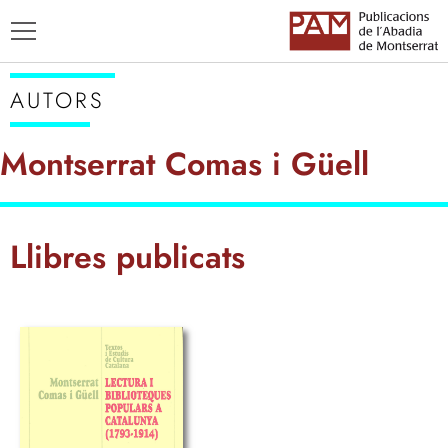
AUTORS
Montserrat Comas i Güell
TÍTOLS
Llibres publicats
AUTORS
ENSENYAMENT CATALÀ