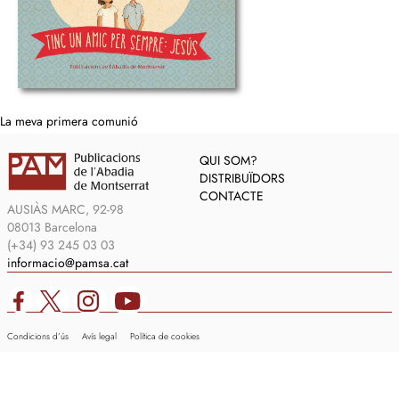
La meva primera comunió
QUI SOM?
DISTRIBUÏDORS
CONTACTE
AUSIÀS MARC, 92-98
08013 Barcelona
(+34) 93 245 03 03
informacio@pamsa.cat
Condicions d’ús
Avís legal
Política de cookies