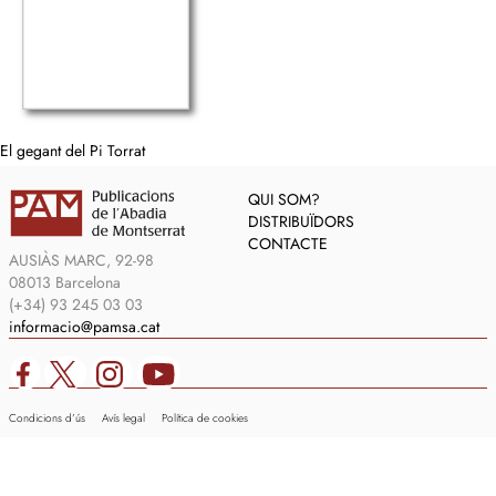
El gegant del Pi Torrat
QUI SOM?
DISTRIBUÏDORS
CONTACTE
AUSIÀS MARC, 92-98
08013 Barcelona
(+34) 93 245 03 03
informacio@pamsa.cat
Condicions d’ús
Avís legal
Política de cookies