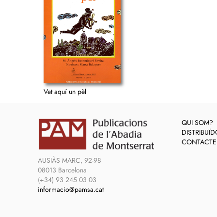
Vet aquí un pèl
QUI SOM?
DISTRIBUÏ
CONTACTE
AUSIÀS MARC, 92-98
08013 Barcelona
(+34) 93 245 03 03
informacio@pamsa.cat