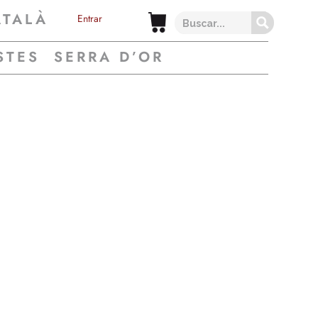
ATALÀ
Entrar
STES
SERRA D’OR