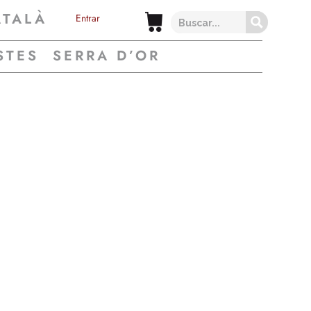
ATALÀ
Entrar
STES
SERRA D’OR