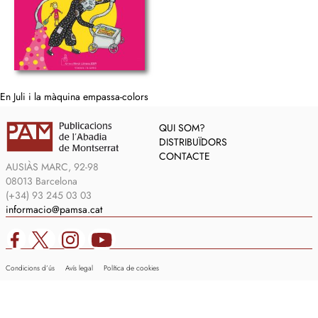
En Juli i la màquina empassa-colors
QUI SOM?
DISTRIBUÏDORS
CONTACTE
AUSIÀS MARC, 92-98
08013 Barcelona
(+34) 93 245 03 03
informacio@pamsa.cat
Condicions d’ús
Avís legal
Política de cookies