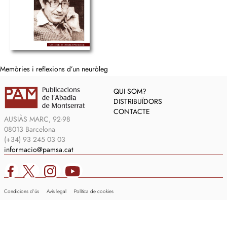
Memòries i reflexions d’un neuròleg
QUI SOM?
DISTRIBUÏDORS
CONTACTE
AUSIÀS MARC, 92-98
08013 Barcelona
(+34) 93 245 03 03
informacio@pamsa.cat
Condicions d’ús
Avís legal
Política de cookies