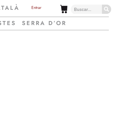
ATALÀ
Entrar
STES
SERRA D’OR