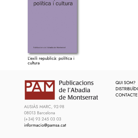
L’exili republicà: política i
cultura
QUI SOM?
DISTRIBUÏ
CONTACTE
AUSIÀS MARC, 92-98
08013 Barcelona
(+34) 93 245 03 03
informacio@pamsa.cat