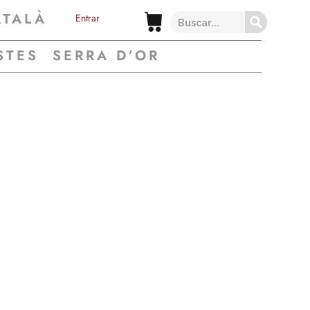
ATALÀ
Entrar
STES
SERRA D’OR