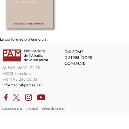
La conformació d’una ciutat.
QUI SOM?
DISTRIBUÏDORS
CONTACTE
AUSIÀS MARC, 92-98
08013 Barcelona
(+34) 93 245 03 03
informacio@pamsa.cat
Condicions d’ús
Avís legal
Política de cookies