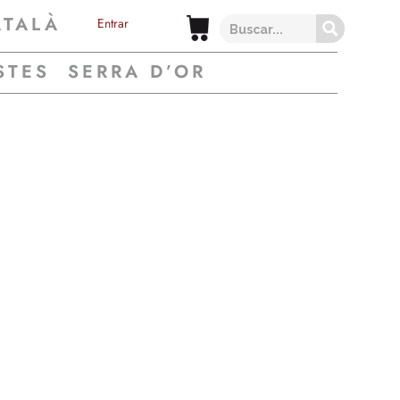
ATALÀ
Entrar
STES
SERRA D’OR