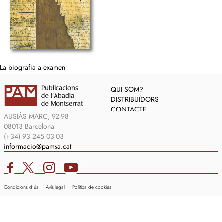
La biografia a examen
QUI SOM?
DISTRIBUÏDORS
CONTACTE
AUSIÀS MARC, 92-98
08013 Barcelona
(+34) 93 245 03 03
informacio@pamsa.cat
Condicions d’ús
Avís legal
Política de cookies