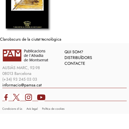
Clarobscurs de la ciutat tecnològica
QUI SOM?
DISTRIBUÏDORS
CONTACTE
AUSIÀS MARC, 92-98
08013 Barcelona
(+34) 93 245 03 03
informacio@pamsa.cat
Condicions d’ús
Avís legal
Política de cookies