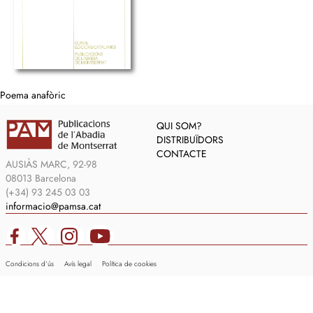
Poema anafòric
QUI SOM?
DISTRIBUÏDORS
CONTACTE
AUSIÀS MARC, 92-98
08013 Barcelona
(+34) 93 245 03 03
informacio@pamsa.cat
Condicions d’ús
Avís legal
Política de cookies