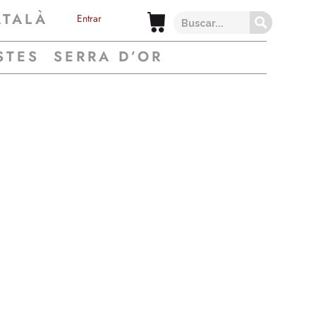
ATALÀ
Entrar
STES
SERRA D’OR