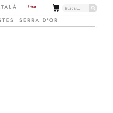
ATALÀ
Entrar
STES
SERRA D’OR