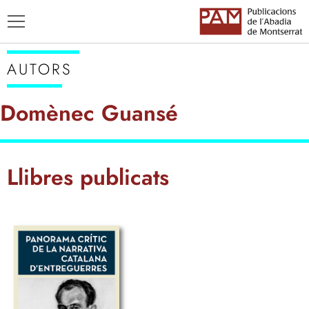
AUTORS
Domènec Guansé
TÍTOLS
Llibres publicats
AUTORS
ENSENYAMENT CATALÀ