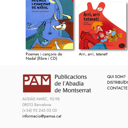
Poemes i cançons de
Arri, arri, tatanet!
Nadal (llibre i CD)
QUI SOM?
DISTRIBUÏ
CONTACTE
AUSIÀS MARC, 92-98
08013 Barcelona
(+34) 93 245 03 03
informacio@pamsa.cat