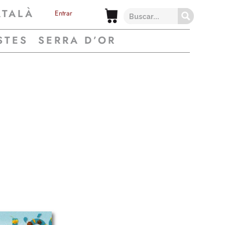
ATALÀ
Entrar
STES
SERRA D’OR