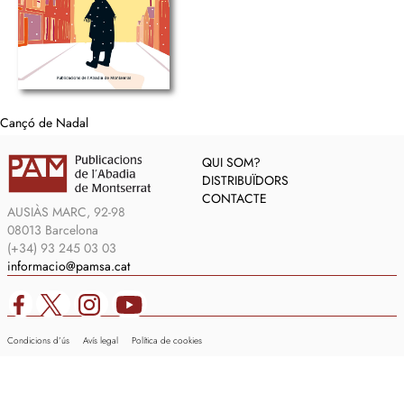
Cançó de Nadal
QUI SOM?
DISTRIBUÏDORS
CONTACTE
AUSIÀS MARC, 92-98
08013 Barcelona
(+34) 93 245 03 03
informacio@pamsa.cat
Condicions d’ús
Avís legal
Política de cookies