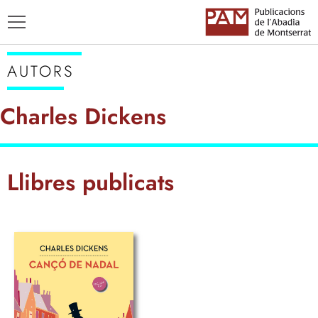
AUTORS
Charles Dickens
TÍTOLS
Llibres publicats
AUTORS
ENSENYAMENT CATALÀ